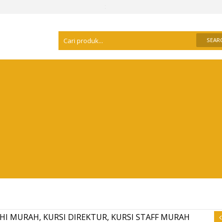
Selamat Datang Di
Distributor Kursi Kantor S
HI MURAH, KURSI DIREKTUR, KURSI STAFF MURAH