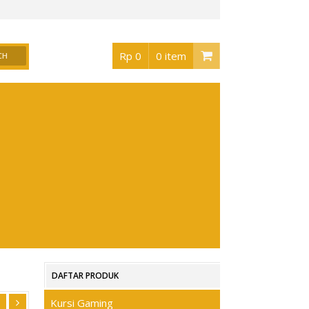
urabaya
, Buka jam 08.30 s/d jam 17.00 , Sabtu 08.30 s/d jam 17.00 - Hari Minggu 
Rp 0
0 item
DAFTAR PRODUK
Kursi Gaming