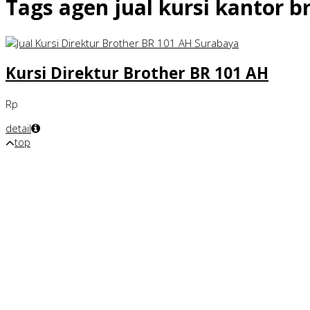
Tags
agen jual kursi kantor b
Kursi Direktur Brother BR 101 AH
Rp
detail
top