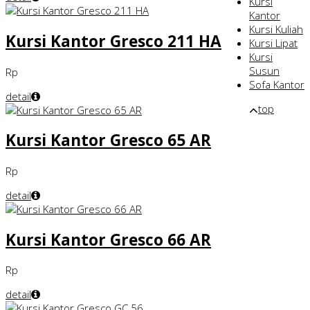
Kursi
Kantor
Kursi Kuliah
Kursi Kantor Gresco 211 HA
Kursi Lipat
Kursi
Susun
Rp
Sofa Kantor
detail
top
Kursi Kantor Gresco 65 AR
Rp
detail
Kursi Kantor Gresco 66 AR
Rp
detail