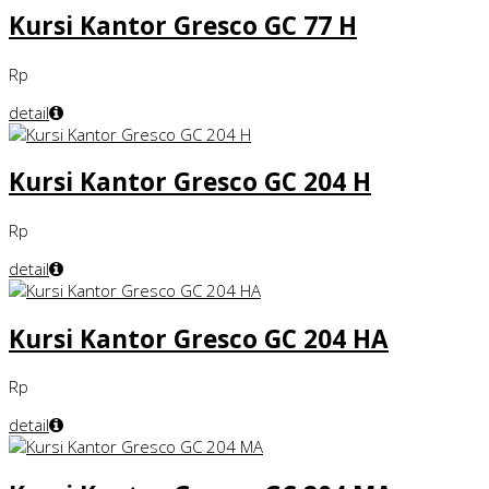
Kursi Kantor Gresco GC 77 H
Rp
detail
Kursi Kantor Gresco GC 204 H
Rp
detail
Kursi Kantor Gresco GC 204 HA
Rp
detail