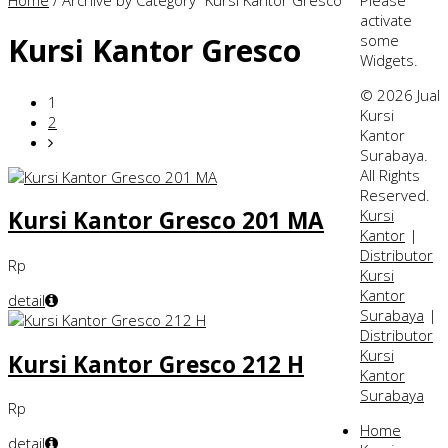
Home
/
Archive by Category "Kursi Kantor Gresco"
Please
activate
some
Kursi Kantor Gresco
Widgets.
© 2026 Jual
1
Kursi
2
Kantor
Surabaya.
All Rights
Reserved.
Kursi Kantor Gresco 201 MA
Kursi
Kantor
|
Distributor
Rp
Kursi
Kantor
detail
Surabaya
|
Distributor
Kursi
Kursi Kantor Gresco 212 H
Kantor
Surabaya
Rp
Home
detail