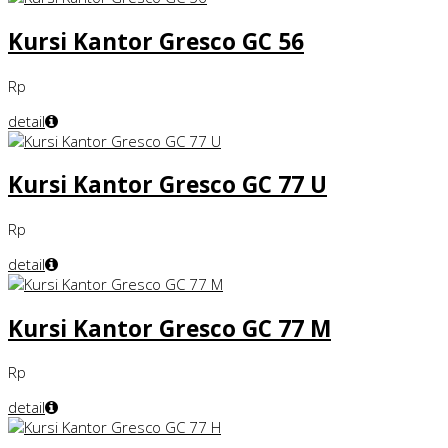
Kursi Kantor Gresco GC 56
Rp
detail
Kursi Kantor Gresco GC 77 U
Rp
detail
Kursi Kantor Gresco GC 77 M
Rp
detail