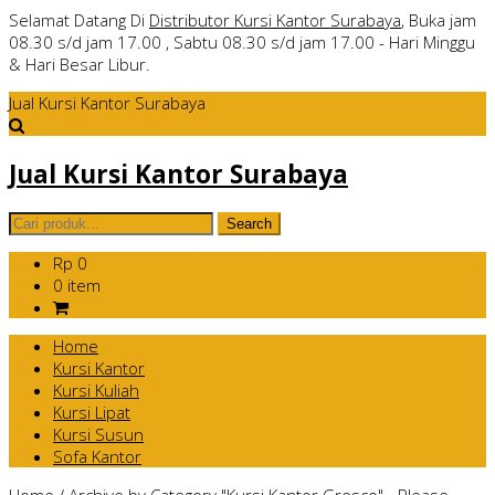
Selamat Datang Di
Distributor Kursi Kantor Surabaya
, Buka jam
08.30 s/d jam 17.00 , Sabtu 08.30 s/d jam 17.00 - Hari Minggu
& Hari Besar Libur.
Jual Kursi Kantor Surabaya
Jual Kursi Kantor Surabaya
Rp 0
0 item
Home
Kursi Kantor
Kursi Kuliah
Kursi Lipat
Kursi Susun
Sofa Kantor