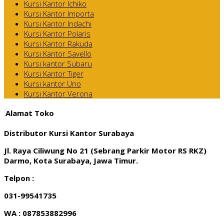
Kursi Kantor Ichiko
Kursi Kantor Importa
Kursi Kantor Indachi
Kursi Kantor Polaris
Kursi Kantor Rakuda
Kursi Kantor Savello
Kursi kantor Subaru
Kursi Kantor Tiger
Kursi kantor Uno
Kursi Kantor Verona
Alamat Toko
Distributor Kursi Kantor Surabaya
Jl. Raya Ciliwung No 21 (Sebrang Parkir Motor RS RKZ)
Darmo, Kota Surabaya, Jawa Timur.
Telpon :
031-99541735
WA : 087853882996