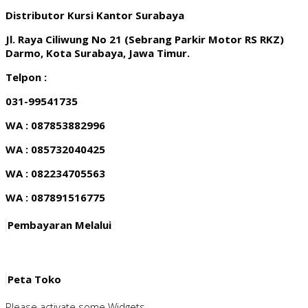
Distributor Kursi Kantor Surabaya
Jl. Raya Ciliwung No 21 (Sebrang Parkir Motor RS RKZ)
Darmo, Kota Surabaya, Jawa Timur.
Telpon :
031-99541735
WA : 087853882996
WA : 085732040425
WA : 082234705563
WA : 087891516775
Pembayaran Melalui
Peta Toko
Please activate some Widgets.