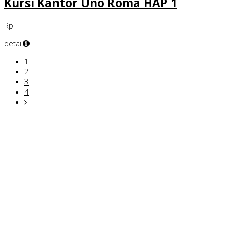
Kursi Kantor Uno Roma HAP 1
Rp
detail
1
2
3
4