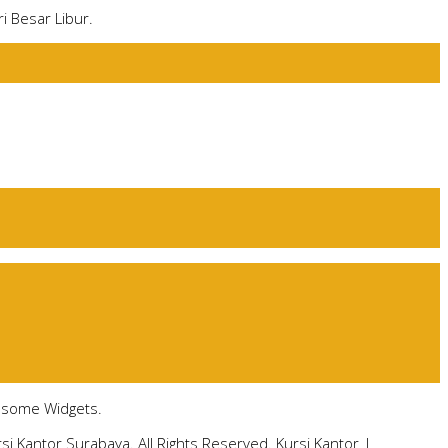
i Besar Libur.
e some Widgets.
si Kantor Surabaya. All Rights Reserved.
Kursi Kantor
|