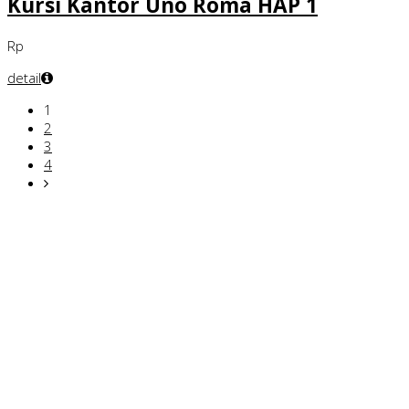
Kursi Kantor Uno Roma HAP 1
Rp
detail
1
2
3
4