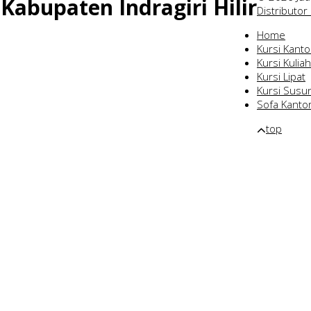
Kabupaten Indragiri Hilir
Distributor
Home
Kursi Kanto
Kursi Kuliah
Kursi Lipat
Kursi Susu
Sofa Kanto
top