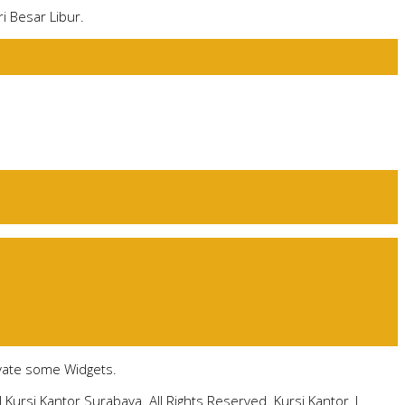
i Besar Libur.
ivate some Widgets.
 Kursi Kantor Surabaya. All Rights Reserved.
Kursi Kantor
|