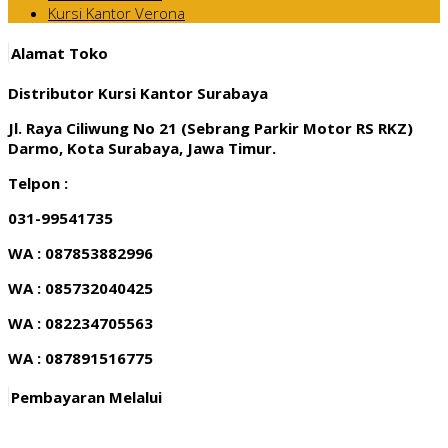
Kursi Kantor Verona
Alamat Toko
Distributor Kursi Kantor Surabaya
Jl. Raya Ciliwung No 21 (Sebrang Parkir Motor RS RKZ)
Darmo, Kota Surabaya, Jawa Timur.
Telpon :
031-99541735
WA : 087853882996
WA : 085732040425
WA : 082234705563
WA : 087891516775
Pembayaran Melalui