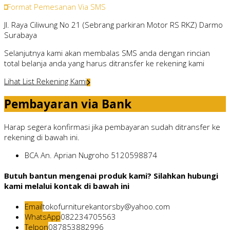
Format Pemesanan Via SMS
Jl. Raya Ciliwung No 21 (Sebrang parkiran Motor RS RKZ) Darmo
Surabaya
Selanjutnya kami akan membalas SMS anda dengan rincian
total belanja anda yang harus ditransfer ke rekening kami
Lihat List Rekening Kami
Pembayaran via Bank
Harap segera konfirmasi jika pembayaran sudah ditransfer ke
rekening di bawah ini.
BCA
An. Aprian Nugroho
5120598874
Butuh bantun mengenai produk kami? Silahkan hubungi
kami melalui kontak di bawah ini
Email
tokofurniturekantorsby@yahoo.com
WhatsApp
082234705563
Telpon
087853882996