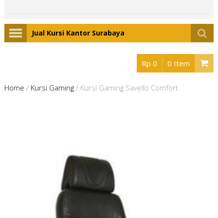
Jual Kursi Kantor Surabaya
Rp 0
0 Item
Home
/
Kursi Gaming
/
Kursi Gaming Savello Comfort