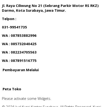
Jl. Raya Ciliwung No 21 (Sebrang Parkir Motor RS RKZ)
Darmo, Kota Surabaya, Jawa Timur.
Telpon :
031-99541735
WA : 087853882996
WA : 085732040425
WA : 082234705563
WA : 087891516775
Pembayaran Melalui
Peta Toko
Please activate some Widgets.
© 2026 Jual Kursi Kantor Surabaya. All Rights Reserved.
Kursi