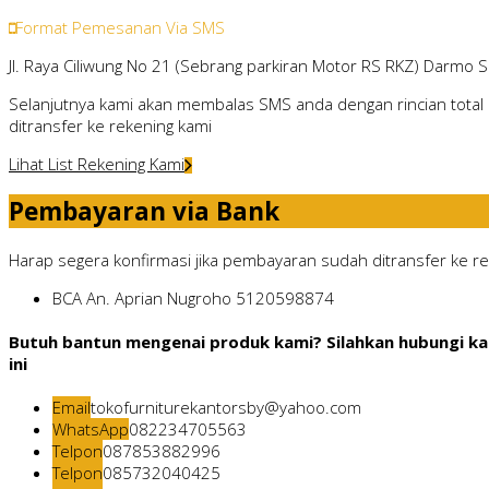
Format Pemesanan Via SMS
Jl. Raya Ciliwung No 21 (Sebrang parkiran Motor RS RKZ) Darmo 
Selanjutnya kami akan membalas SMS anda dengan rincian total 
ditransfer ke rekening kami
Lihat List Rekening Kami
Pembayaran via Bank
Harap segera konfirmasi jika pembayaran sudah ditransfer ke rek
BCA
An. Aprian Nugroho
5120598874
Butuh bantun mengenai produk kami? Silahkan hubungi ka
ini
Email
tokofurniturekantorsby@yahoo.com
WhatsApp
082234705563
Telpon
087853882996
Telpon
085732040425