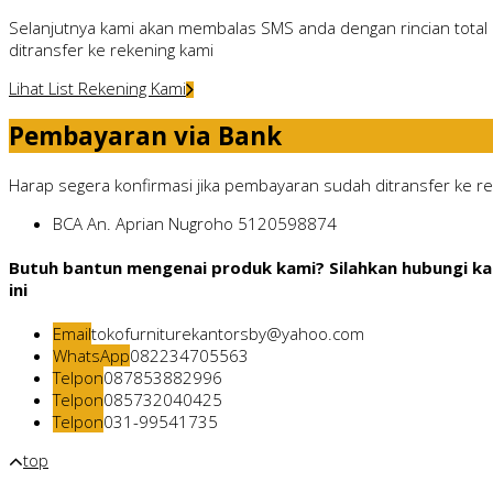
Selanjutnya kami akan membalas SMS anda dengan rincian total 
ditransfer ke rekening kami
Lihat List Rekening Kami
Pembayaran via Bank
Harap segera konfirmasi jika pembayaran sudah ditransfer ke rek
BCA
An. Aprian Nugroho
5120598874
Butuh bantun mengenai produk kami? Silahkan hubungi ka
ini
Email
tokofurniturekantorsby@yahoo.com
WhatsApp
082234705563
Telpon
087853882996
Telpon
085732040425
Telpon
031-99541735
top