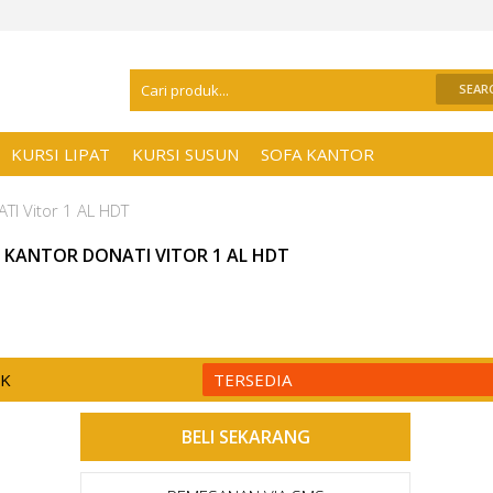
Selamat Datang Di
Distributor Kursi Kant
KURSI LIPAT
KURSI SUSUN
SOFA KANTOR
TI Vitor 1 AL HDT
I KANTOR DONATI VITOR 1 AL HDT
CK
TERSEDIA