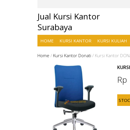
Jual Kursi Kantor
Surabaya
HOME
KURSI KANTOR
KURSI KULIAH
Home
/
Kursi Kantor Donati
/
Kursi Kantor DONA
KURS
Rp
STO