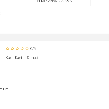
PEMESANAN VIA SMS
E
:
0
/5
:
Kursi Kantor Donati
emium.