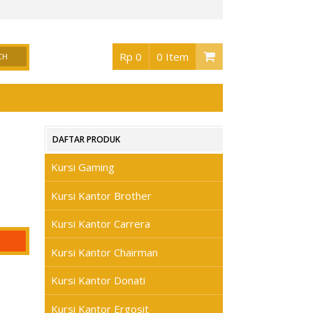
or Surabaya
, Buka jam 08.30 s/d jam 17.00 , Sabtu 08.30 s/d jam 17.00 - Hari Min
Rp 0
0 Item
DAFTAR PRODUK
Kursi Gaming
Kursi Kantor Brother
Kursi Kantor Carrera
Kursi Kantor Chairman
Kursi Kantor Donati
Kursi Kantor Ergosit