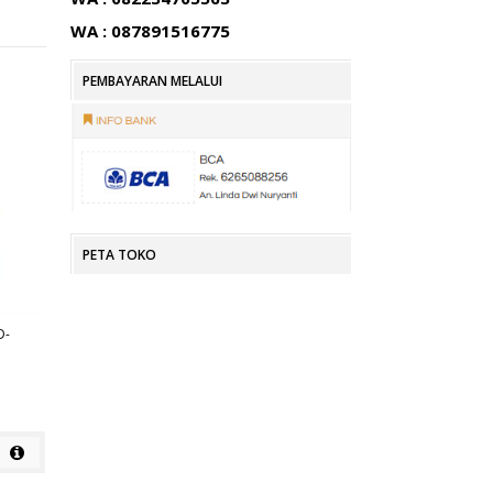
WA : 087891516775
PEMBAYARAN MELALUI
PETA TOKO
D-
KURSI KANTOR SUBARU SB 303
KURSI KANTOR SUBARU SB 303
A
Rp
Rp
detail
detail