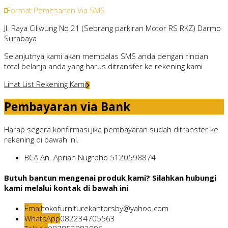
Format Pemesanan Via SMS
Jl. Raya Ciliwung No 21 (Sebrang parkiran Motor RS RKZ) Darmo
Surabaya
Selanjutnya kami akan membalas SMS anda dengan rincian
total belanja anda yang harus ditransfer ke rekening kami
Lihat List Rekening Kami
Pembayaran via Bank
Harap segera konfirmasi jika pembayaran sudah ditransfer ke
rekening di bawah ini.
BCA
An. Aprian Nugroho
5120598874
Butuh bantun mengenai produk kami? Silahkan hubungi
kami melalui kontak di bawah ini
Email
tokofurniturekantorsby@yahoo.com
WhatsApp
082234705563