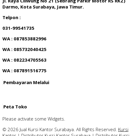
Jl. Raya Ciliwung No 21 (Sebrang Parkir Motor RS RKZ)
Darmo, Kota Surabaya, Jawa Timur.
Telpon :
031-99541735
WA : 087853882996
WA : 085732040425
WA : 082234705563
WA : 087891516775
Pembayaran Melalui
Peta Toko
Please activate some Widgets.
© 2026 Jual Kursi Kantor Surabaya. All Rights Reserved.
Kursi
Kantor
|
Distributor Kursi Kantor Surabaya
|
Distributor Kursi