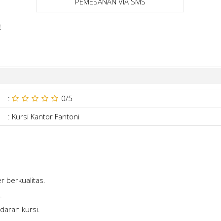
PEMESANAN VIA SMS
E
:
0
/5
:
Kursi Kantor Fantoni
r berkualitas.
.
daran kursi.