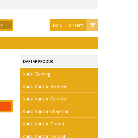
or Surabaya
, Buka jam 08.30 s/d jam 17.00 , Sabtu 08.30 s/d jam 17.00 - Hari Min
Rp 0
0 Item
DAFTAR PRODUK
Kursi Gaming
Kursi Kantor Brother
Kursi Kantor Carrera
Kursi Kantor Chairman
Kursi Kantor Donati
Kursi Kantor Ergosit