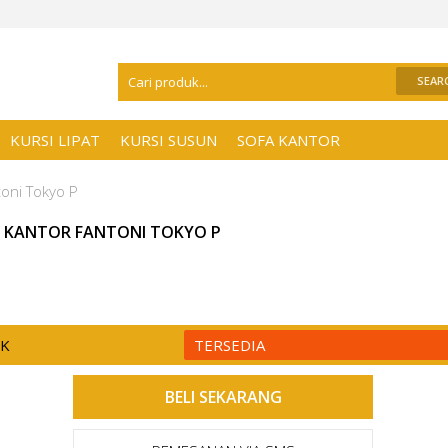
Selamat Datang Di
Distributor Kursi Kant
KURSI LIPAT
KURSI SUSUN
SOFA KANTOR
toni Tokyo P
I KANTOR FANTONI TOKYO P
CK
TERSEDIA