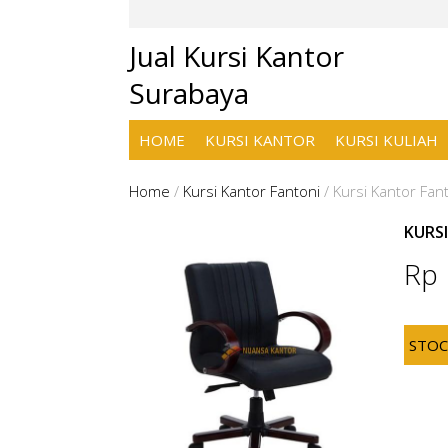
Jual Kursi Kantor
Surabaya
HOME
KURSI KANTOR
KURSI KULIAH
Home
/
Kursi Kantor Fantoni
/
Kursi Kantor Fan
KURS
Rp
STO