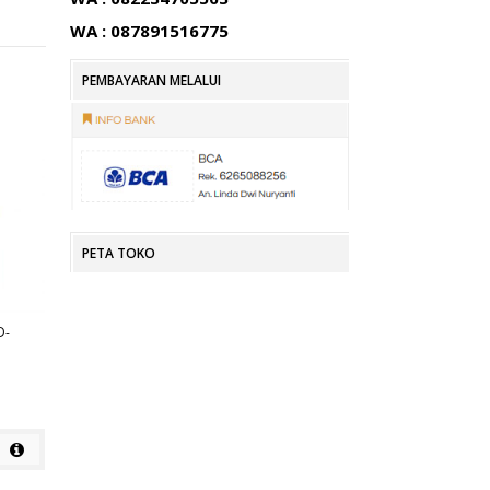
WA : 087891516775
PEMBAYARAN MELALUI
PETA TOKO
D-
KURSI KANTOR SUBARU SB 306
KURSI KANTOR SUBARU SB 307
Rp
Rp
detail
detail