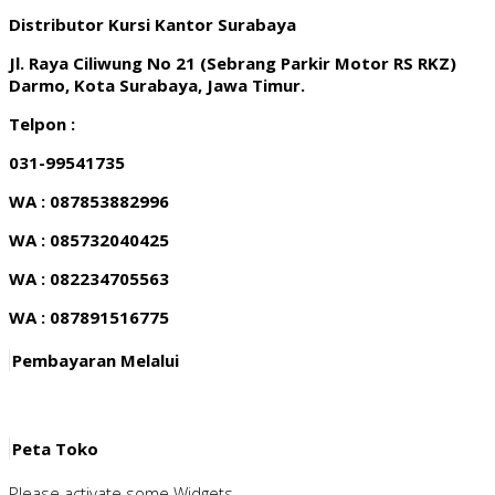
Distributor Kursi Kantor Surabaya
Jl. Raya Ciliwung No 21 (Sebrang Parkir Motor RS RKZ)
Darmo, Kota Surabaya, Jawa Timur.
Telpon :
031-99541735
WA : 087853882996
WA : 085732040425
WA : 082234705563
WA : 087891516775
Pembayaran Melalui
Peta Toko
Please activate some Widgets.