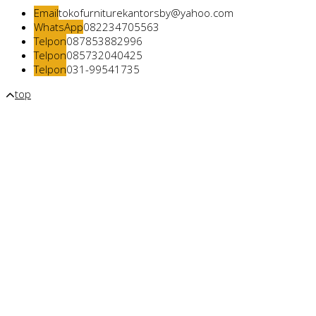
Email
tokofurniturekantorsby@yahoo.com
WhatsApp
082234705563
Telpon
087853882996
Telpon
085732040425
Telpon
031-99541735
top