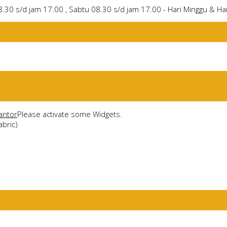
8.30 s/d jam 17.00 , Sabtu 08.30 s/d jam 17.00 - Hari Minggu & Har
antor
Please activate some Widgets.
abric)