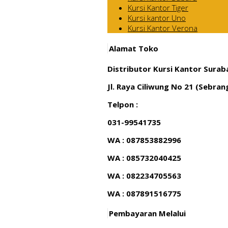
Kursi Kantor Tiger
Kursi kantor Uno
Kursi Kantor Verona
Alamat Toko
Distributor Kursi Kantor Surab
Jl. Raya Ciliwung No 21 (Sebra
Telpon :
031-99541735
WA : 087853882996
WA : 085732040425
WA : 082234705563
WA : 087891516775
Pembayaran Melalui