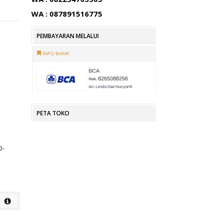
WA : 087891516775
PEMBAYARAN MELALUI
PETA TOKO
D-
KURSI KANTOR SUBARU SB 301
KURSI KANTOR SUBARU SB 302
Rp
Rp
detail
detail