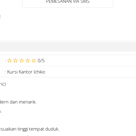
PEMESANAN VIA SMS
E
:
0
/5
:
Kursi Kantor Ichiko
ic)
dern dan menarik.
.
suaikan tinggi tempat duduk.