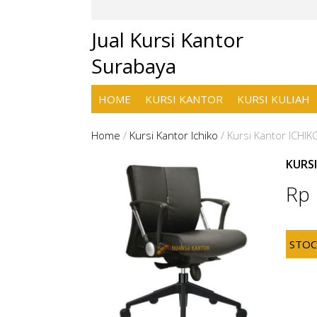
Jual Kursi Kantor
Surabaya
HOME
KURSI KANTOR
KURSI KULIAH
Home
/
Kursi Kantor Ichiko
/
Kursi Kantor ICHIK
KURSI
Rp
STO