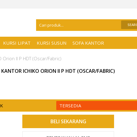
Selamat Datang Di
Distributor Kursi Kant
KURSI LIPAT
KURSI SUSUN
SOFA KANTOR
O Orion II P HDT (Oscar/Fabric)
 KANTOR ICHIKO ORION II P HDT (OSCAR/FABRIC)
CK
TERSEDIA