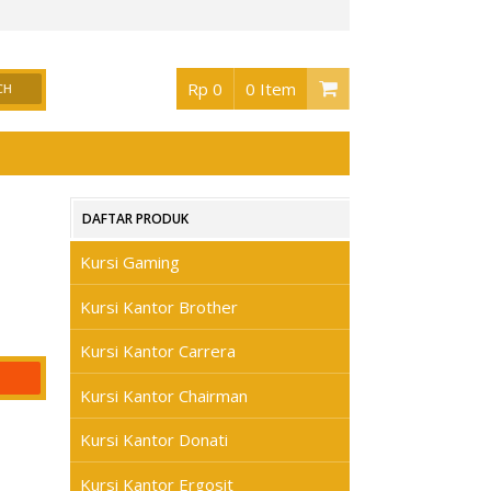
or Surabaya
, Buka jam 08.30 s/d jam 17.00 , Sabtu 08.30 s/d jam 17.00 - Hari Min
Rp 0
0 Item
DAFTAR PRODUK
Kursi Gaming
Kursi Kantor Brother
Kursi Kantor Carrera
Kursi Kantor Chairman
Kursi Kantor Donati
Kursi Kantor Ergosit