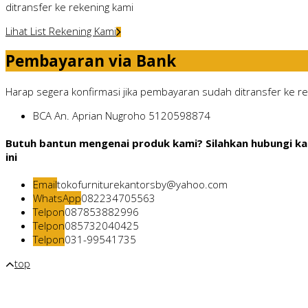
ditransfer ke rekening kami
Lihat List Rekening Kami
Pembayaran via Bank
Harap segera konfirmasi jika pembayaran sudah ditransfer ke rek
BCA
An. Aprian Nugroho
5120598874
Butuh bantun mengenai produk kami? Silahkan hubungi ka
ini
Email
tokofurniturekantorsby@yahoo.com
WhatsApp
082234705563
Telpon
087853882996
Telpon
085732040425
Telpon
031-99541735
top