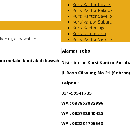
Kursi Kantor Polaris
Kursi Kantor Rakuda
Kursi Kantor Savello
Kursi kantor Subaru
Kursi Kantor Tiger
Kursi kantor Uno
ening di bawah ini.
Kursi Kantor Verona
Alamat Toko
mi melalui kontak di bawah
Distributor Kursi Kantor Surab
Jl. Raya Ciliwung No 21 (Sebra
Telpon :
031-99541735
WA : 087853882996
WA : 085732040425
WA : 082234705563