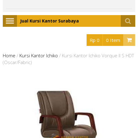
Jual Kursi Kantor Surabaya
Rp 0
0 Item
Home
/
Kursi Kantor Ichiko
/
Kursi Kantor Ichiko Vorque II S HDT
(Oscar/Fabric)