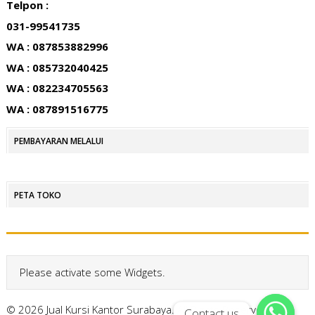
Telpon :
031-99541735
WA : 087853882996
WA : 085732040425
WA : 082234705563
WA : 087891516775
PEMBAYARAN MELALUI
PETA TOKO
Please activate some Widgets.
© 2026 Jual Kursi Kantor Surabaya. All Rights Reserved.
Contact us
Contact us