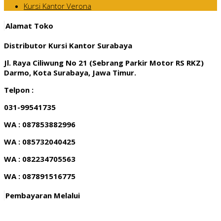
Kursi Kantor Verona
Alamat Toko
Distributor Kursi Kantor Surabaya
Jl. Raya Ciliwung No 21 (Sebrang Parkir Motor RS RKZ)
Darmo, Kota Surabaya, Jawa Timur.
Telpon :
031-99541735
WA : 087853882996
WA : 085732040425
WA : 082234705563
WA : 087891516775
Pembayaran Melalui