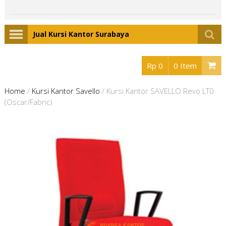
Jual Kursi Kantor Surabaya
Rp 0
0 Item
Home
/
Kursi Kantor Savello
/
Kursi Kantor SAVELLO Revo LT0
(Oscar/Fabric)