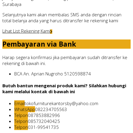
Surabaya
Selanjutnya kami akan membalas SMS anda dengan rincian
total belanja anda yang harus ditransfer ke rekening kami
Lihat List Rekening Kami
Pembayaran via Bank
Harap segera konfirmasi jika pembayaran sudah ditransfer ke
rekening di bawah ini.
BCA
An. Aprian Nugroho
5120598874
Butuh bantun mengenai produk kami? Silahkan hubungi
kami melalui kontak di bawah ini
Email
tokofurniturekantorsby@yahoo.com
WhatsApp
082234705563
Telpon
087853882996
Telpon
085732040425
Telpon
031-99541735