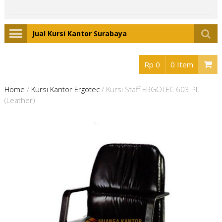
Jual Kursi Kantor Surabaya
Rp 0
0 Item
Home
/
Kursi Kantor Ergotec
/
Kursi Staff ERGOTEC 603 PL
(Leather)