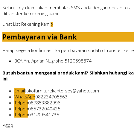
Selanjutnya kami akan membalas SMS anda dengan rincian total 
ditransfer ke rekening kami
Lihat List Rekening Kami
Pembayaran via Bank
Harap segera konfirmasi jika pembayaran sudah ditransfer ke rek
BCA
An. Aprian Nugroho
5120598874
Butuh bantun mengenai produk kami? Silahkan hubungi ka
ini
Email
tokofurniturekantorsby@yahoo.com
WhatsApp
082234705563
Telpon
087853882996
Telpon
085732040425
Telpon
031-99541735
top