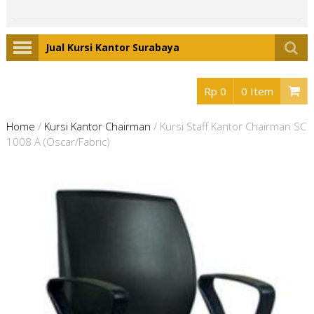
Jual Kursi Kantor Surabaya
Rp 0
0 Item
Home
/
Kursi Kantor Chairman
/
Kursi Staff Kantor Chairman SC
1008 A (Oscar/Fabric)