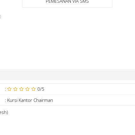
PEMESANAN VIA SMS
E
:
0
/5
:
Kursi Kantor Chairman
esh)