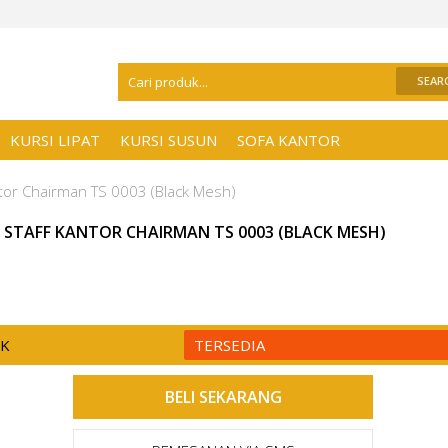
Selamat Datang Di
Distributor Kursi Kant
KURSI LIPAT
KURSI SUSUN
SOFA KANTOR
ntor Chairman TS 0003 (Black Mesh)
I STAFF KANTOR CHAIRMAN TS 0003 (BLACK MESH)
CK
TERSEDIA