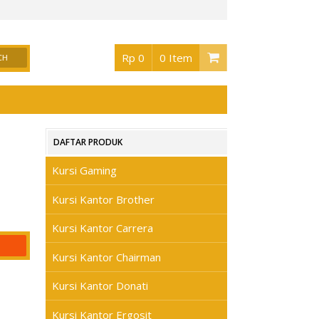
or Surabaya
, Buka jam 08.30 s/d jam 17.00 , Sabtu 08.30 s/d jam 17.00 - Hari Min
Rp 0
0 Item
DAFTAR PRODUK
Kursi Gaming
Kursi Kantor Brother
Kursi Kantor Carrera
Kursi Kantor Chairman
Kursi Kantor Donati
Kursi Kantor Ergosit