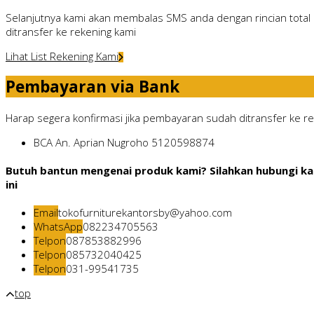
Selanjutnya kami akan membalas SMS anda dengan rincian total 
ditransfer ke rekening kami
Lihat List Rekening Kami
Pembayaran via Bank
Harap segera konfirmasi jika pembayaran sudah ditransfer ke rek
BCA
An. Aprian Nugroho
5120598874
Butuh bantun mengenai produk kami? Silahkan hubungi ka
ini
Email
tokofurniturekantorsby@yahoo.com
WhatsApp
082234705563
Telpon
087853882996
Telpon
085732040425
Telpon
031-99541735
top