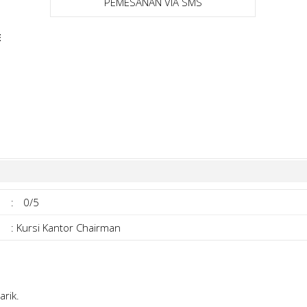
PEMESANAN VIA SMS
E
:
0
/5
:
Kursi Kantor Chairman
rik.