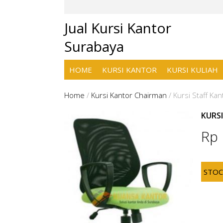
Jual Kursi Kantor
Surabaya
HOME
KURSI KANTOR
KURSI KULIAH
Home
/
Kursi Kantor Chairman
/
Kursi Staff Ka
KURS
Rp
STO