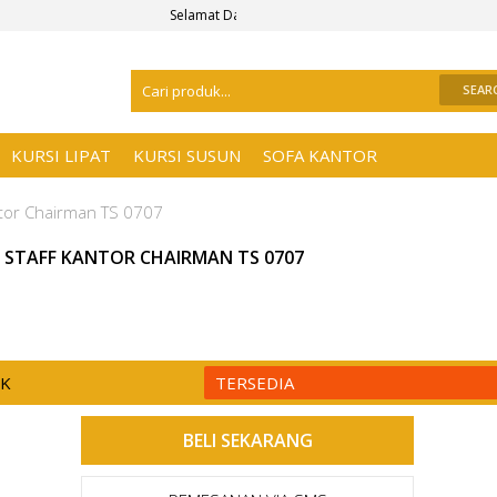
Selamat Datang Di
Distributor Kursi Kantor Surabaya
, 
KURSI LIPAT
KURSI SUSUN
SOFA KANTOR
ntor Chairman TS 0707
I STAFF KANTOR CHAIRMAN TS 0707
CK
TERSEDIA