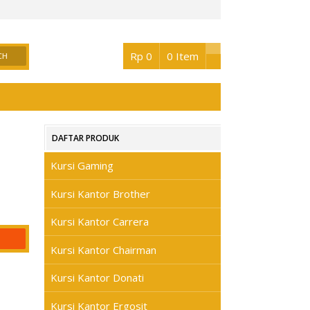
Buka jam 08.30 s/d jam 17.00 , Sabtu 08.30 s/d jam 17.00 - Hari Minggu & Hari Be
Rp 0
0 Item
DAFTAR PRODUK
Kursi Gaming
Kursi Kantor Brother
Kursi Kantor Carrera
Kursi Kantor Chairman
Kursi Kantor Donati
Kursi Kantor Ergosit