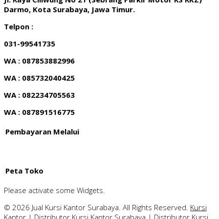
Darmo, Kota Surabaya, Jawa Timur.
Telpon :
031-99541735
WA : 087853882996
WA : 085732040425
WA : 082234705563
WA : 087891516775
Pembayaran Melalui
Peta Toko
Please activate some Widgets.
© 2026 Jual Kursi Kantor Surabaya. All Rights Reserved.
Kursi
Kantor
|
Distributor Kursi Kantor Surabaya
|
Distributor Kursi