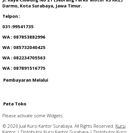
Darmo, Kota Surabaya, Jawa Timur.
Telpon :
031-99541735
WA : 087853882996
WA : 085732040425
WA : 082234705563
WA : 087891516775
Pembayaran Melalui
Peta Toko
Please activate some Widgets.
© 2026 Jual Kursi Kantor Surabaya. All Rights Reserved.
Kursi
Kantor
|
Distributor Kursi Kantor Surabaya
|
Distributor Kursi