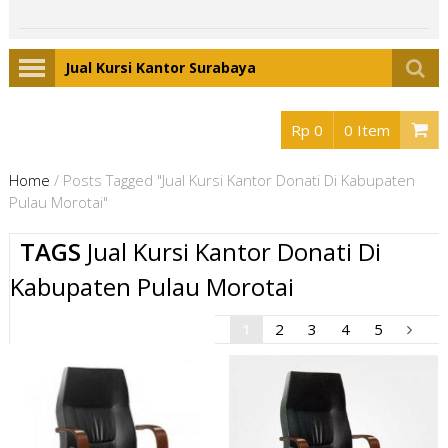
Jual Kursi Kantor Surabaya
Rp 0
0 Item
Home
/
Posts Tagged "Jual Kursi Kantor Donati Di Kabupaten
Pulau Morotai"
TAGS
Jual Kursi Kantor Donati Di
Kabupaten Pulau Morotai
1
2
3
4
5