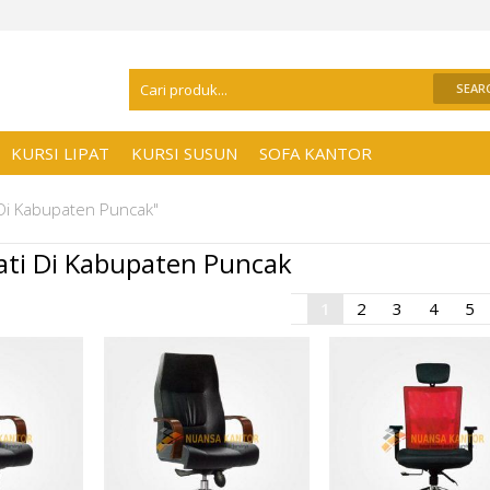
Selamat Datang Di
Distributor Kursi Kan
KURSI LIPAT
KURSI SUSUN
SOFA KANTOR
 Di Kabupaten Puncak"
ati Di Kabupaten Puncak
1
2
3
4
5