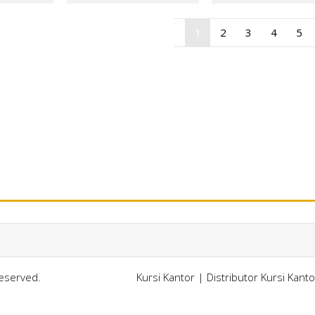
1
2
3
4
5
Reserved.
Kursi Kantor
|
Distributor Kursi Kant