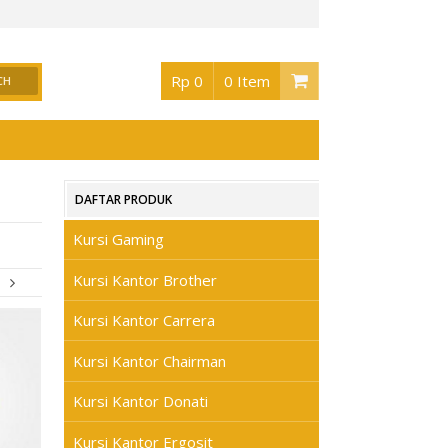
tor Surabaya
, Buka jam 08.30 s/d jam 17.00 , Sabtu 08.30 s/d jam 17.00 - Hari Mi
Rp 0
0 Item
DAFTAR PRODUK
Kursi Gaming
Kursi Kantor Brother
Kursi Kantor Carrera
Kursi Kantor Chairman
Kursi Kantor Donati
Kursi Kantor Ergosit