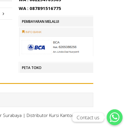
WA : 087891516775
PEMBAYARAN MELALUI
PETA TOKO
or Surabaya
|
Distributor Kursi Kantor Surabaya
Contact us
Contact us