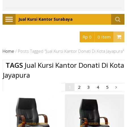
Jual Kursi Kantor Surabaya
Rp 0
0 Item
Home
/
Posts Tagged "Jual Kursi Kantor Donati Di Kota Jayapura"
TAGS
Jual Kursi Kantor Donati Di Kota
Jayapura
1
2
3
4
5