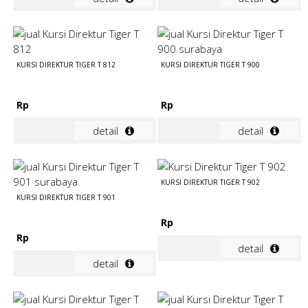
KURSI DIREKTUR TIGER T 812
KURSI DIREKTUR TIGER T 900
Rp
Rp
detail
detail
KURSI DIREKTUR TIGER T 902
KURSI DIREKTUR TIGER T 901
Rp
Rp
detail
detail