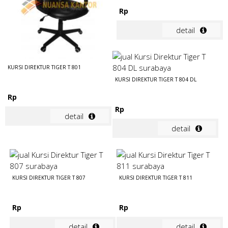
Rp
detail
KURSI DIREKTUR TIGER T 801
KURSI DIREKTUR TIGER T 804 DL
Rp
Rp
detail
detail
KURSI DIREKTUR TIGER T 807
KURSI DIREKTUR TIGER T 811
Rp
Rp
detail
detail