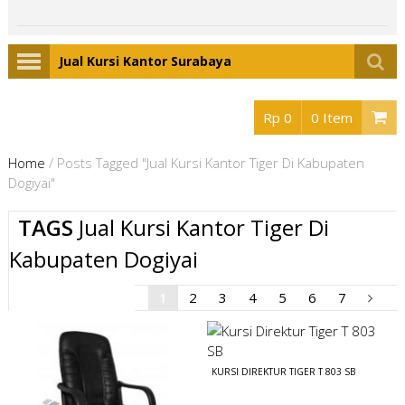
Jual Kursi Kantor Surabaya
Rp 0
0 Item
Home
/
Posts Tagged "Jual Kursi Kantor Tiger Di Kabupaten
Dogiyai"
TAGS
Jual Kursi Kantor Tiger Di
Kabupaten Dogiyai
1
2
3
4
5
6
7
KURSI DIREKTUR TIGER T 803 SB