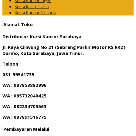
Kursi Kantor Tiger
Kursi kantor Uno
Kursi Kantor Verona
Alamat Toko
Distributor Kursi Kantor Surabaya
Jl. Raya Ciliwung No 21 (Sebrang Parkir Motor RS RKZ)
Darmo, Kota Surabaya, Jawa Timur.
Telpon :
031-99541735
WA : 087853882996
WA : 085732040425
WA : 082234705563
WA : 087891516775
Pembayaran Melalui