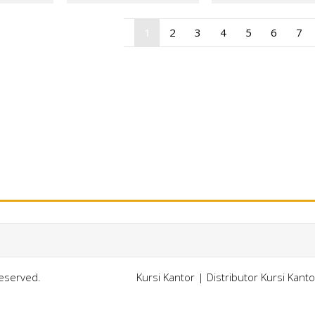
1
2
3
4
5
6
7
Reserved.
Kursi Kantor
|
Distributor Kursi Kant