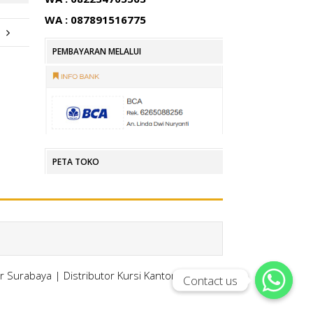
WA : 087891516775
PEMBAYARAN MELALUI
PETA TOKO
or Surabaya
|
Distributor Kursi Kantor Surabaya
Contact us
Contact us