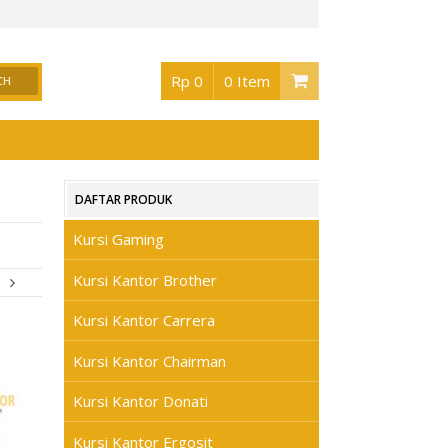
ntor Surabaya
, Buka jam 08.30 s/d jam 17.00 , Sabtu 08.30 s/d jam 17.00 - Hari M
Rp 0
0 Item
DAFTAR PRODUK
Kursi Gaming
Kursi Kantor Brother
Kursi Kantor Carrera
Kursi Kantor Chairman
Kursi Kantor Donati
Kursi Kantor Ergosit