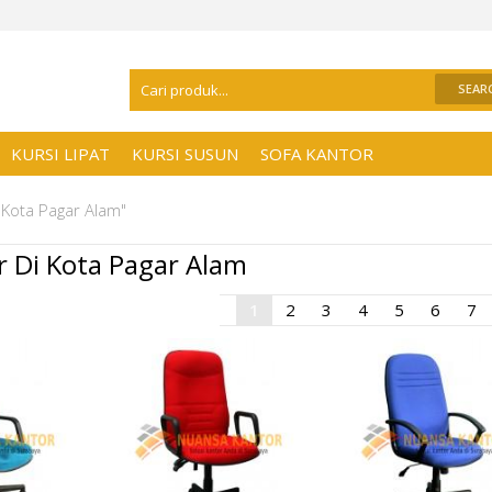
Selamat Datang Di
Distributor Kursi Ka
KURSI LIPAT
KURSI SUSUN
SOFA KANTOR
i Kota Pagar Alam"
er Di Kota Pagar Alam
1
2
3
4
5
6
7