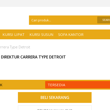
Selamat Datang Di
Distributor Kursi Ka
KURSI LIPAT
KURSI SUSUN
SOFA KANTOR
arrera Type Detroit
I DIREKTUR CARRERA TYPE DETROIT
CK
TERSEDIA