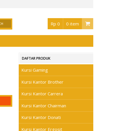
ntor Surabaya
, Buka jam 08.30 s/d jam 17.00 , Sabtu 08.30 s/d jam 17.00 - Hari M
Rp 0
0 item
DAFTAR PRODUK
Kursi Gaming
Kursi Kantor Brother
Kursi Kantor Carrera
Kursi Kantor Chairman
Kursi Kantor Donati
Kursi Kantor Ergosit