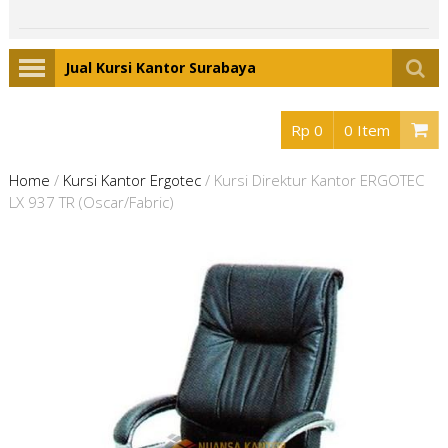
Jual Kursi Kantor Surabaya
Rp 0
0 Item
Home
/
Kursi Kantor Ergotec
/
Kursi Direktur Kantor ERGOTEC
LX 937 TR (Oscar/Fabric)