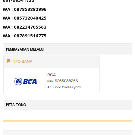
031-99541735
WA : 087853882996
WA : 085732040425
WA : 082234705563
WA : 087891516775
PEMBAYARAN MELALUI
PETA TOKO