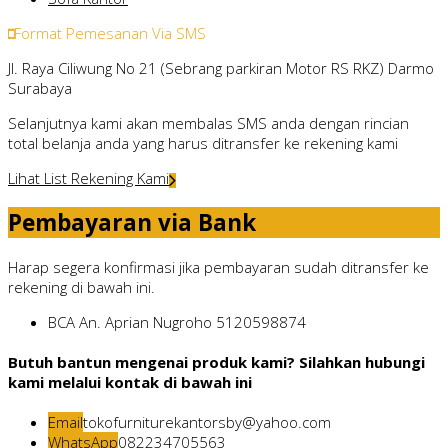
Format Pemesanan Via SMS
Jl. Raya Ciliwung No 21 (Sebrang parkiran Motor RS RKZ) Darmo
Surabaya
Selanjutnya kami akan membalas SMS anda dengan rincian
total belanja anda yang harus ditransfer ke rekening kami
Lihat List Rekening Kami
Pembayaran via Bank
Harap segera konfirmasi jika pembayaran sudah ditransfer ke
rekening di bawah ini.
BCA
An. Aprian Nugroho
5120598874
Butuh bantun mengenai produk kami? Silahkan hubungi
kami melalui kontak di bawah ini
Email
tokofurniturekantorsby@yahoo.com
WhatsApp
082234705563