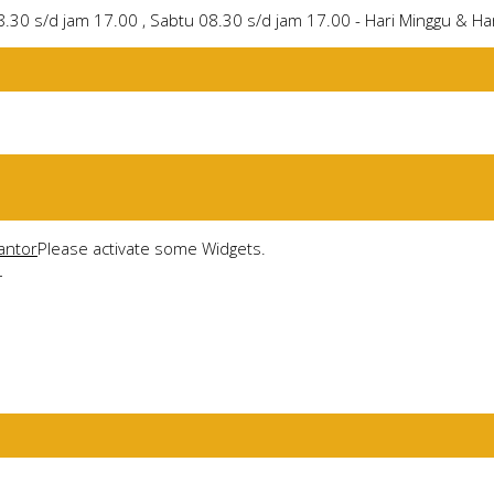
8.30 s/d jam 17.00 , Sabtu 08.30 s/d jam 17.00 - Hari Minggu & Har
antor
Please activate some Widgets.
L