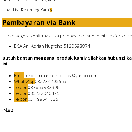
Lihat List Rekening Kami
Pembayaran via Bank
Harap segera konfirmasi jika pembayaran sudah ditransfer ke rek
BCA
An. Aprian Nugroho
5120598874
Butuh bantun mengenai produk kami? Silahkan hubungi ka
ini
Email
tokofurniturekantorsby@yahoo.com
WhatsApp
082234705563
Telpon
087853882996
Telpon
085732040425
Telpon
031-99541735
top