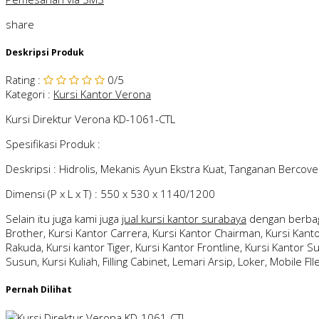
share
Deskripsi Produk
Rating
:
0
/5
Kategori
:
Kursi Kantor Verona
Kursi Direktur Verona KD-1061-CTL
Spesifikasi Produk :
Deskripsi : Hidrolis, Mekanis Ayun Ekstra Kuat, Tanganan Bercove
Dimensi (P x L x T) : 550 x 530 x 1140/1200
Selain itu juga kami juga
jual kursi kantor surabaya
dengan berbag
Brother, Kursi Kantor Carrera, Kursi Kantor Chairman, Kursi Kantor 
Rakuda, Kursi kantor Tiger, Kursi Kantor Frontline, Kursi Kantor S
Susun, Kursi Kuliah, Filling Cabinet, Lemari Arsip, Loker, Mobile FI
Pernah Dilihat