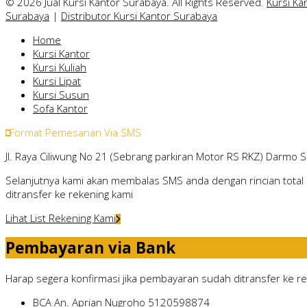
© 2026 Jual Kursi Kantor Surabaya. All Rights Reserved.
Kursi Ka
Surabaya
|
Distributor Kursi Kantor Surabaya
Home
Kursi Kantor
Kursi Kuliah
Kursi Lipat
Kursi Susun
Sofa Kantor
Format Pemesanan Via SMS
Jl. Raya Ciliwung No 21 (Sebrang parkiran Motor RS RKZ) Darmo 
Selanjutnya kami akan membalas SMS anda dengan rincian total 
ditransfer ke rekening kami
Lihat List Rekening Kami
Pembayaran via Bank
Harap segera konfirmasi jika pembayaran sudah ditransfer ke rek
BCA
An. Aprian Nugroho
5120598874