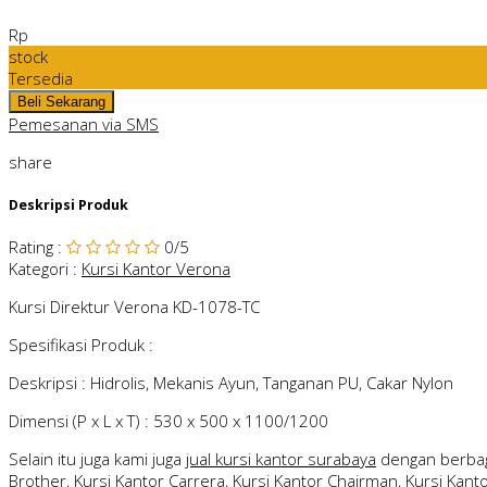
Rp
stock
Tersedia
Pemesanan via SMS
share
Deskripsi Produk
Rating
:
0
/5
Kategori
:
Kursi Kantor Verona
Kursi Direktur Verona KD-1078-TC
Spesifikasi Produk :
Deskripsi : Hidrolis, Mekanis Ayun, Tanganan PU, Cakar Nylon
Dimensi (P x L x T) : 530 x 500 x 1100/1200
Selain itu juga kami juga
jual kursi kantor surabaya
dengan berbag
Brother, Kursi Kantor Carrera, Kursi Kantor Chairman, Kursi Kantor 