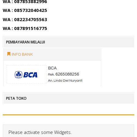
WA : 087853882996
WA : 085732040425
WA : 082234705563
WA : 087891516775
PEMBAYARAN MELALUI
PETA TOKO
Please activate some Widgets.