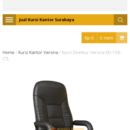
Jual Kursi Kantor Surabaya
Rp 0
0 Item
Home
/
Kursi Kantor Verona
/
Kursi Direktur Verona KD-109-
CTL