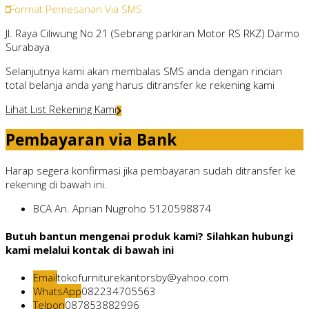
Format Pemesanan Via SMS
Jl. Raya Ciliwung No 21 (Sebrang parkiran Motor RS RKZ) Darmo
Surabaya
Selanjutnya kami akan membalas SMS anda dengan rincian
total belanja anda yang harus ditransfer ke rekening kami
Lihat List Rekening Kami
Pembayaran via Bank
Harap segera konfirmasi jika pembayaran sudah ditransfer ke
rekening di bawah ini.
BCA
An. Aprian Nugroho
5120598874
Butuh bantun mengenai produk kami? Silahkan hubungi
kami melalui kontak di bawah ini
Email
tokofurniturekantorsby@yahoo.com
WhatsApp
082234705563
Telpon
087853882996