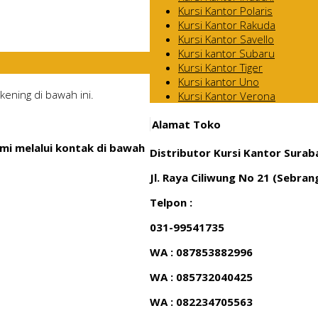
Kursi Kantor Polaris
Kursi Kantor Rakuda
Kursi Kantor Savello
Kursi kantor Subaru
Kursi Kantor Tiger
Kursi kantor Uno
ening di bawah ini.
Kursi Kantor Verona
Alamat Toko
mi melalui kontak di bawah
Distributor Kursi Kantor Surab
Jl. Raya Ciliwung No 21 (Sebra
Telpon :
031-99541735
WA : 087853882996
WA : 085732040425
WA : 082234705563