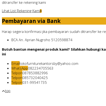
ditransfer ke rekening kami
Lihat List Rekening Kami
Pembayaran via Bank
Harap segera konfirmasi jika pembayaran sudah ditransfer ke rek
BCA
An. Aprian Nugroho
5120598874
Butuh bantun mengenai produk kami? Silahkan hubungi ka
ini
Email
tokofurniturekantorsby@yahoo.com
WhatsApp
082234705563
Telpon
087853882996
Telpon
085732040425
Telpon
031-99541735
top