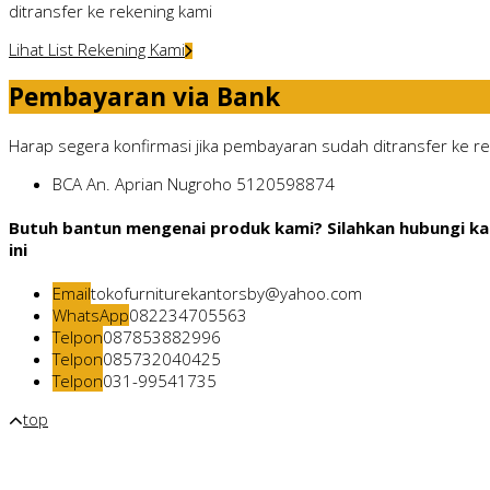
ditransfer ke rekening kami
Lihat List Rekening Kami
Pembayaran via Bank
Harap segera konfirmasi jika pembayaran sudah ditransfer ke rek
BCA
An. Aprian Nugroho
5120598874
Butuh bantun mengenai produk kami? Silahkan hubungi ka
ini
Email
tokofurniturekantorsby@yahoo.com
WhatsApp
082234705563
Telpon
087853882996
Telpon
085732040425
Telpon
031-99541735
top