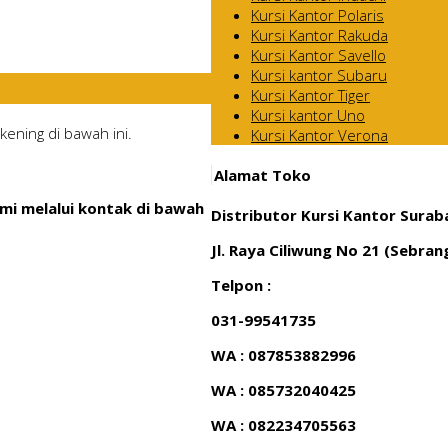
Kursi Kantor Polaris
Kursi Kantor Rakuda
Kursi Kantor Savello
Kursi kantor Subaru
Kursi Kantor Tiger
Kursi kantor Uno
ening di bawah ini.
Kursi Kantor Verona
Alamat Toko
mi melalui kontak di bawah
Distributor Kursi Kantor Surab
Jl. Raya Ciliwung No 21 (Sebra
Telpon :
031-99541735
WA : 087853882996
WA : 085732040425
WA : 082234705563