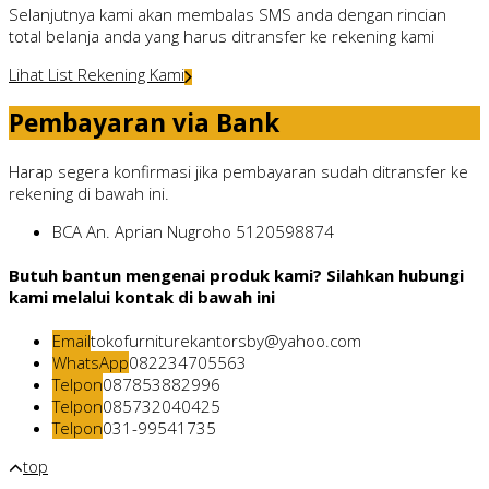
Selanjutnya kami akan membalas SMS anda dengan rincian
total belanja anda yang harus ditransfer ke rekening kami
Lihat List Rekening Kami
Pembayaran via Bank
Harap segera konfirmasi jika pembayaran sudah ditransfer ke
rekening di bawah ini.
BCA
An. Aprian Nugroho
5120598874
Butuh bantun mengenai produk kami? Silahkan hubungi
kami melalui kontak di bawah ini
Email
tokofurniturekantorsby@yahoo.com
WhatsApp
082234705563
Telpon
087853882996
Telpon
085732040425
Telpon
031-99541735
top