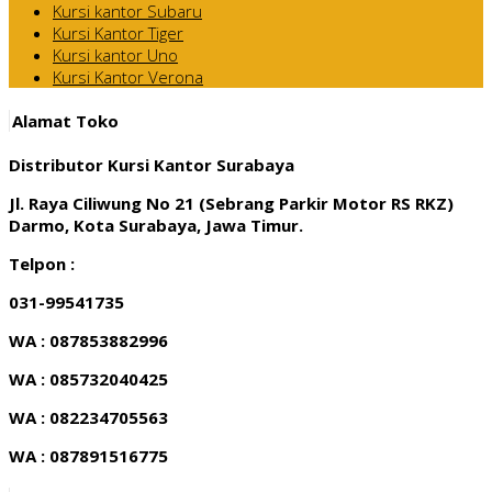
Kursi kantor Subaru
Kursi Kantor Tiger
Kursi kantor Uno
Kursi Kantor Verona
Alamat Toko
Distributor Kursi Kantor Surabaya
Jl. Raya Ciliwung No 21 (Sebrang Parkir Motor RS RKZ)
Darmo, Kota Surabaya, Jawa Timur.
Telpon :
031-99541735
WA : 087853882996
WA : 085732040425
WA : 082234705563
WA : 087891516775