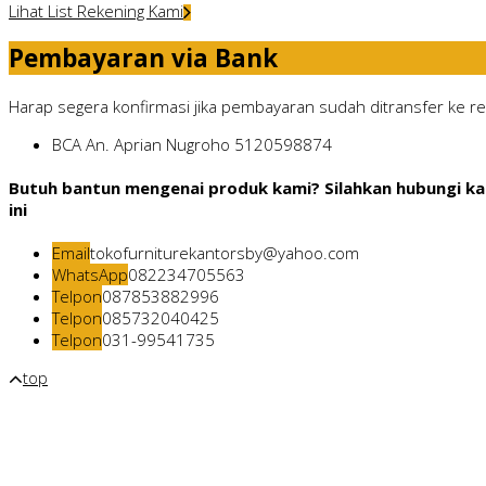
Lihat List Rekening Kami
Pembayaran via Bank
Harap segera konfirmasi jika pembayaran sudah ditransfer ke rek
BCA
An. Aprian Nugroho
5120598874
Butuh bantun mengenai produk kami? Silahkan hubungi ka
ini
Email
tokofurniturekantorsby@yahoo.com
WhatsApp
082234705563
Telpon
087853882996
Telpon
085732040425
Telpon
031-99541735
top