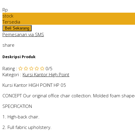
Rp
stock
Tersedia
Pemesanan via SMS
share
Deskripsi Produk
Rating
:
0
/5
Kategori
:
Kursi Kantor High Point
Kursi Kantor HIGH POINT HP 05
CONCEPT Our original office chair collection. Molded foam shap
SPECIFICATION
1. High-back chair.
2. Full fabric upholstery.