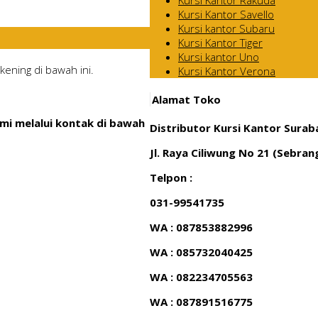
Kursi Kantor Savello
Kursi kantor Subaru
Kursi Kantor Tiger
Kursi kantor Uno
ening di bawah ini.
Kursi Kantor Verona
Alamat Toko
mi melalui kontak di bawah
Distributor Kursi Kantor Surab
Jl. Raya Ciliwung No 21 (Sebra
Telpon :
031-99541735
WA : 087853882996
WA : 085732040425
WA : 082234705563
WA : 087891516775